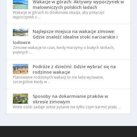
Wakacje w górach: Aktywny wypoczynek w
malowniczych polskich ładach
Wakacje w górach to doskonała okazja, aby połączyć
wypoczynek z …
Najlepsze miejsca na wakacje zimowe:
Gdzie znaleźć idealne stoki narciarskie i
lodowce
Zimowe wakacje to czas, kiedy marzymy o białych stokach,
pięknych …
Podróże z dziećmi: Gdzie wybrać się na
rodzinne wakacje
Planowanie rodzinnych wakacji to nie lada wyzwanie,
szczególnie kiedy w …
Sposoby na dokarmianie ptaków w
okresie zimowym
Wiele osób zadaje sobie pytanie nie tylko czym karmić ptaki, …