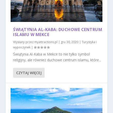
ŚWIĄTYNIA AL-KABA: DUCHOWE CENTRUM
ISLAMU W MEKCE
Wysłany przez
myattractions.pl
|
gru 30, 2020
|
Turystyka i
wypoczynek
|
Świątynia Al-Kaba w Mekce to nie tylko symbol
religijny, ale również duchowe centrum islamu, które...
CZYTAJ WIĘCEJ