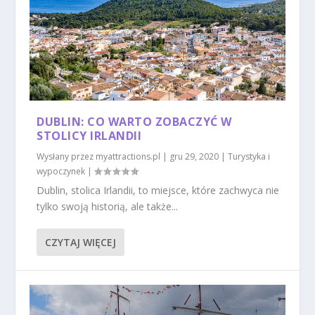
DUBLIN: CO WARTO ZOBACZYĆ W
STOLICY IRLANDII
Wysłany przez
myattractions.pl
|
gru 29, 2020
|
Turystyka i
wypoczynek
|
Dublin, stolica Irlandii, to miejsce, które zachwyca nie
tylko swoją historią, ale także...
CZYTAJ WIĘCEJ