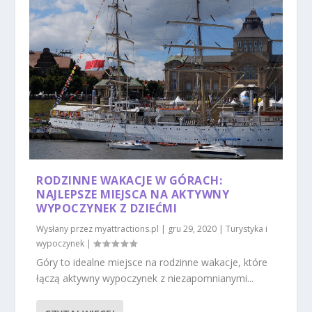
RODZINNE WAKACJE W GÓRACH:
NAJLEPSZE MIEJSCA NA AKTYWNY
WYPOCZYNEK Z DZIEĆMI
Wysłany przez
myattractions.pl
|
gru 29, 2020
|
Turystyka i
wypoczynek
|
Góry to idealne miejsce na rodzinne wakacje, które
łączą aktywny wypoczynek z niezapomnianymi...