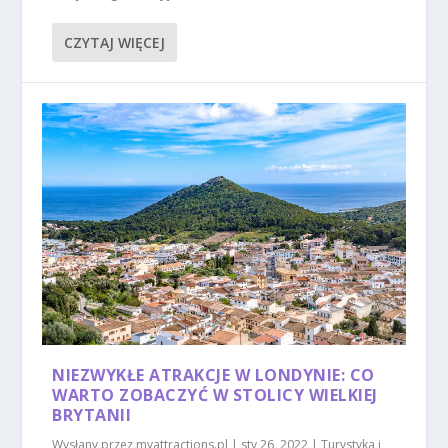
CZYTAJ WIĘCEJ
NIEZWYKŁE ATRAKCJE W LONDYNIE: CO
WARTO ZOBACZYĆ W STOLICY WIELKIEJ
BRYTANII
Wysłany przez
myattractions.pl
|
sty 26, 2022
|
Turystyka i