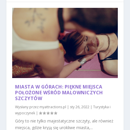
MIASTA W GÓRACH: PIĘKNE MIEJSCA
POŁOŻONE WŚRÓD MALOWNICZYCH
SZCZYTÓW
Wysłany przez
myattractions.pl
|
sty 26, 2022
|
Turystyka i
wypoczynek
|
Góry to nie tylko majestatyczne szczyty, ale również
miejsca, gdzie kryją się urokliwe miasta,...