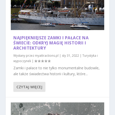
NAJPIĘKNIEJSZE ZAMKI I PAŁACE NA
ŚWIECIE: ODKRYJ MAGIĘ HISTORII I
ARCHITEKTURY
Wysłany przez
myattractions.pl
|
sty 31, 2022
|
Turystyka i
wypoczynek
|
Zamki i pałace to nie tylko monumentalne budowle,
ale także świadectwa historii i kultury, które...
CZYTAJ WIĘCEJ