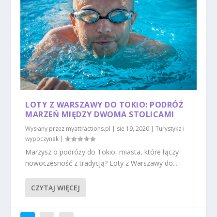
LOTY Z WARSZAWY DO TOKIO: PODRÓŻ
MARZEŃ MIĘDZY DWOMA STOLICAMI
Wysłany przez
myattractions.pl
|
sie 19, 2020
|
Turystyka i
wypoczynek
|
Marzysz o podróży do Tokio, miasta, które łączy
nowoczesność z tradycją? Loty z Warszawy do...
CZYTAJ WIĘCEJ