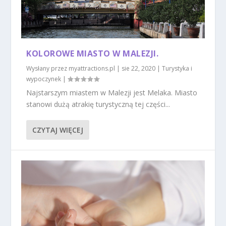
KOLOROWE MIASTO W MALEZJI.
Wysłany przez
myattractions.pl
|
sie 22, 2020
|
Turystyka i
wypoczynek
|
Najstarszym miastem w Malezji jest Melaka. Miasto
stanowi dużą atrakię turystyczną tej części...
CZYTAJ WIĘCEJ