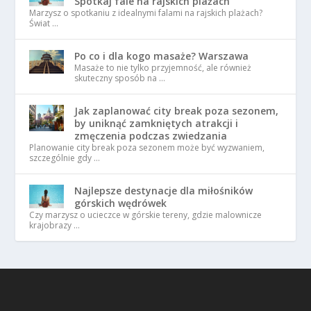
Spotkaj fale na rajskich plażach
Marzysz o spotkaniu z idealnymi falami na rajskich plażach?
Świat …
Po co i dla kogo masaże? Warszawa
Masaże to nie tylko przyjemność, ale również
skuteczny sposób na …
Jak zaplanować city break poza sezonem,
by uniknąć zamkniętych atrakcji i
zmęczenia podczas zwiedzania
Planowanie city break poza sezonem może być wyzwaniem,
szczególnie gdy …
Najlepsze destynacje dla miłośników
górskich wędrówek
Czy marzysz o ucieczce w górskie tereny, gdzie malownicze
krajobrazy …