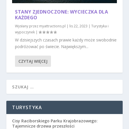
STANY ZJEDNOCZONE: WYCIECZKA DLA
KAŻDEGO
Wysłany przez
myattractions.pl
|
lis 22, 2023
|
Turystyka i
wypoczynek
|
W dzisiejszych czasach prawie każdy może swobodnie
podróżować po świecie. Największym...
CZYTAJ WIĘCEJ
TURYSTYKA
Cisy Raciborskiego Parku Krajobrazowego:
Tajemnicze drzewa przeszłości