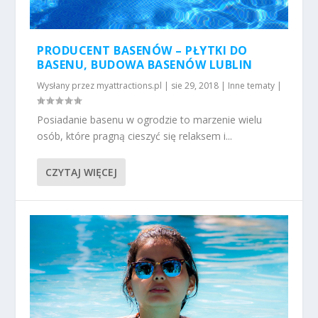
PRODUCENT BASENÓW – PŁYTKI DO
BASENU, BUDOWA BASENÓW LUBLIN
Wysłany przez
myattractions.pl
|
sie 29, 2018
|
Inne tematy
|
Posiadanie basenu w ogrodzie to marzenie wielu
osób, które pragną cieszyć się relaksem i...
CZYTAJ WIĘCEJ