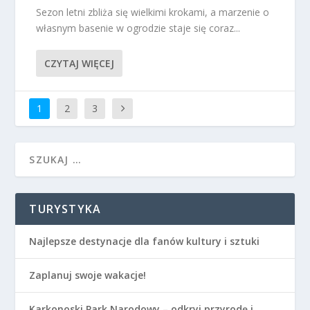
Sezon letni zbliża się wielkimi krokami, a marzenie o
własnym basenie w ogrodzie staje się coraz...
CZYTAJ WIĘCEJ
1
2
3
TURYSTYKA
Najlepsze destynacje dla fanów kultury i sztuki
Zaplanuj swoje wakacje!
Karkonoski Park Narodowy – odkryj przyrodę i