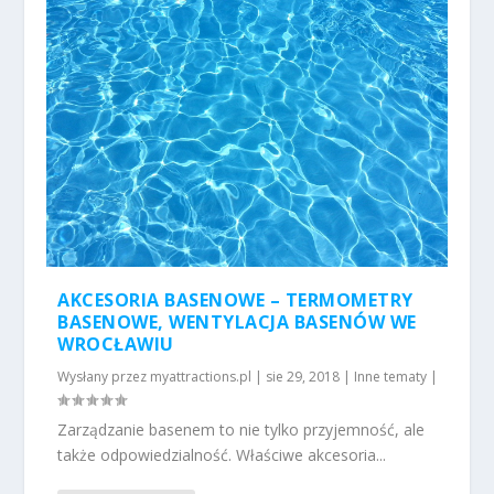
AKCESORIA BASENOWE – TERMOMETRY
BASENOWE, WENTYLACJA BASENÓW WE
WROCŁAWIU
Wysłany przez
myattractions.pl
|
sie 29, 2018
|
Inne tematy
|
Zarządzanie basenem to nie tylko przyjemność, ale
także odpowiedzialność. Właściwe akcesoria...