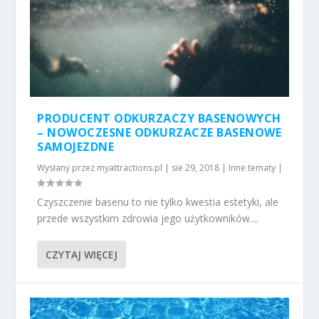
PRODUCENT ODKURZACZY BASENOWYCH
– NOWOCZESNE ODKURZACZE BASENOWE
SAMOJEZDNE
Wysłany przez
myattractions.pl
|
sie 29, 2018
|
Inne tematy
|
Czyszczenie basenu to nie tylko kwestia estetyki, ale
przede wszystkim zdrowia jego użytkowników....
CZYTAJ WIĘCEJ