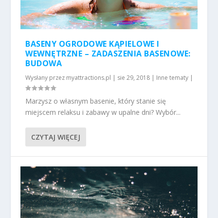
BASENY OGRODOWE KĄPIELOWE I
WEWNĘTRZNE – ZADASZENIA BASENOWE:
BUDOWA
Wysłany przez
myattractions.pl
|
sie 29, 2018
|
Inne tematy
|
Marzysz o własnym basenie, który stanie się
miejscem relaksu i zabawy w upalne dni? Wybór...
CZYTAJ WIĘCEJ