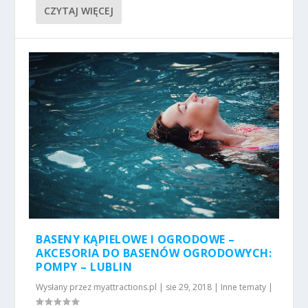
CZYTAJ WIĘCEJ
BASENY KĄPIELOWE I OGRODOWE –
AKCESORIA DO BASENÓW OGRODOWYCH:
POMPY – LUBLIN
Wysłany przez
myattractions.pl
|
sie 29, 2018
|
Inne tematy
|