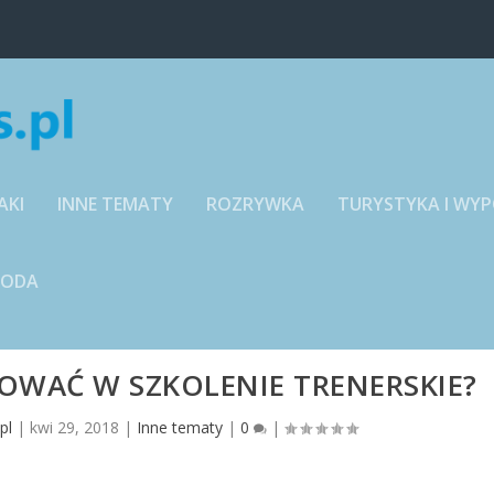
AKI
INNE TEMATY
ROZRYWKA
TURYSTYKA I WY
RODA
OWAĆ W SZKOLENIE TRENERSKIE?
pl
|
kwi 29, 2018
|
Inne tematy
|
0
|