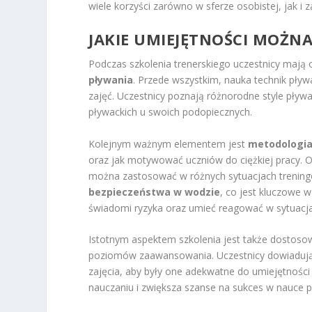
wiele korzyści zarówno w sferze osobistej, jak i
JAKIE UMIEJĘTNOŚCI MOŻN
Podczas szkolenia trenerskiego uczestnicy mają
pływania
. Przede wszystkim, nauka technik pły
zajęć. Uczestnicy poznają różnorodne style pływ
pływackich u swoich podopiecznych.
Kolejnym ważnym elementem jest
metodologia
oraz jak motywować uczniów do ciężkiej pracy. O
można zastosować w różnych sytuacjach treningo
bezpieczeństwa w wodzie
, co jest kluczowe 
świadomi ryzyka oraz umieć reagować w sytuacj
Istotnym aspektem szkolenia jest także dostos
poziomów zaawansowania. Uczestnicy dowiadują s
zajęcia, aby były one adekwatne do umiejętności
nauczaniu i zwiększa szanse na sukces w nauce p