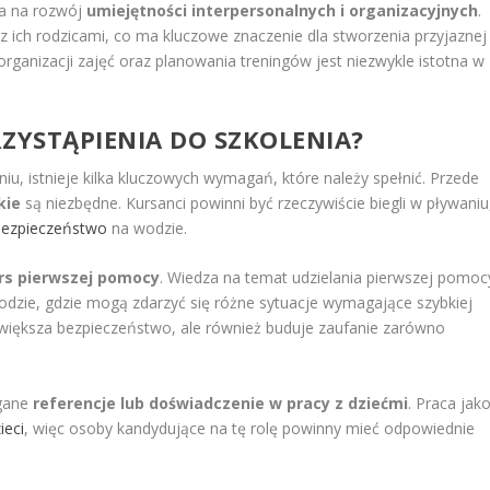
la na rozwój
umiejętności interpersonalnych i organizacyjnych
.
z ich rodzicami, co ma kluczowe znaczenie dla stworzenia przyjaznej
rganizacji zajęć oraz planowania treningów jest niezwykle istotna w
ZYSTĄPIENIA DO SZKOLENIA?
iu, istnieje kilka kluczowych wymagań, które należy spełnić. Przede
kie
są niezbędne. Kursanci powinni być rzeczywiście biegli w pływaniu
bezpieczeństwo
na wodzie.
rs pierwszej pomocy
. Wiedza na temat udzielania pierwszej pomoc
odzie, gdzie mogą zdarzyć się różne sytuacje wymagające szybkiej
o zwiększa bezpieczeństwo, ale również buduje zaufanie zarówno
agane
referencje lub doświadczenie w pracy z dziećmi
. Praca jak
ieci
, więc osoby kandydujące na tę rolę powinny mieć odpowiednie