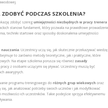
 zawodowej.
A ZDOBYĆ PODCZAS SZKOLENIA?
 okazję zdobyć szereg
umiejętności niezbędnych w pracy trenera
wackich stanowi fundament, który pozwala na prawidłowe prowadzeni
ania, techniki startowe oraz sposoby doskonalenia umiejętności
 nauczania
. Uczestnicy uczą się, jak skutecznie przekazywać wiedzę
bejmuje to zarówno metody teoretyczne, jak i praktyczne, które
wych. Na etapie szkolenia porusza się również
zasady
w pracy z osobami uczącymi się pływać. Uczestnicy muszą być
ach awaryjnych.
owanie programu treningowego do
różnych grup wiekowych
oraz
ię, jak analizować potrzeby swoich uczniów i jak modyfikować
 i możliwości ich uczestników. Takie podejście sprzyja efektywnemu
ływania.