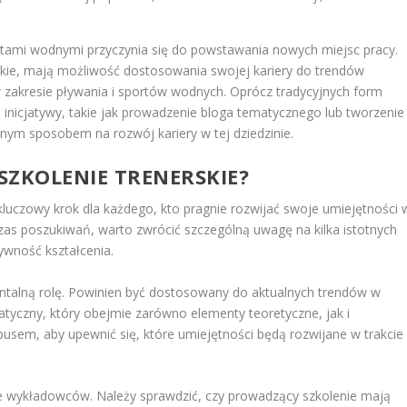
tami wodnymi przyczynia się do powstawania nowych miejsc pracy.
skie, mają możliwość dostosowania swojej kariery do trendów
w zakresie pływania i sportów wodnych. Oprócz tradycyjnych form
inicjatywy, takie jak prowadzenie bloga tematycznego lub tworzenie
jnym sposobem na rozwój kariery w tej dziedzinie.
SZKOLENIE TRENERSKIE?
luczowy krok dla każdego, kto pragnie rozwijać swoje umiejętności 
zas poszukiwań, warto zwrócić szczególną uwagę na kilka istotnych
ywność kształcenia.
alną rolę. Powinien być dostosowany do aktualnych trendów w
tyczny, który obejmie zarówno elementy teoretyczne, jak i
busem, aby upewnić się, które umiejętności będą rozwijane w trakcie
e wykładowców. Należy sprawdzić, czy prowadzący szkolenie mają