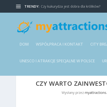
TRENDY:
Czy kukurydza jest dobra dla królików?
DOM
WSPÓŁPRACA I KONTAKT
CITY BRE
UNESCO I ATRAKCJE SPECJALNE W POLSCE
U
CZY WARTO ZAINWEST
Wysłany przez
myattractions.