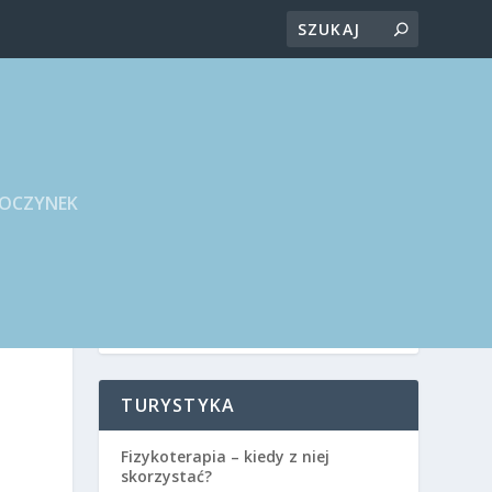
POCZYNEK
TURYSTYKA
Fizykoterapia – kiedy z niej
skorzystać?