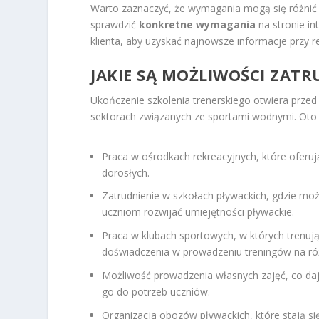
Warto zaznaczyć, że wymagania mogą się różnić w
sprawdzić
konkretne wymagania
na stronie in
klienta, aby uzyskać najnowsze informacje przy re
JAKIE SĄ MOŻLIWOŚCI ZAT
Ukończenie szkolenia trenerskiego otwiera prze
sektorach związanych ze sportami wodnymi. Oto 
Praca w ośrodkach rekreacyjnych, które oferu
dorosłych.
Zatrudnienie w szkołach pływackich, gdzie mo
uczniom rozwijać umiejętności pływackie.
Praca w klubach sportowych, w których trenu
doświadczenia w prowadzeniu treningów na r
Możliwość prowadzenia własnych zajęć, co d
go do potrzeb uczniów.
Organizacja obozów pływackich, które stają si