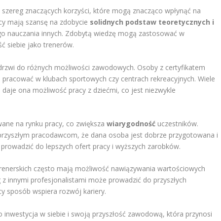
ą szereg znaczących korzyści, które mogą znacząco wpłynąć na
icy mają szansę na zdobycie
solidnych podstaw teoretycznych i
ego nauczania innych. Zdobytą wiedzę mogą zastosować w
ć siebie jako trenerów.
 drzwi do różnych możliwości zawodowych. Osoby z certyfikatem
 pracować w klubach sportowych czy centrach rekreacyjnych. Wiele
ż daje ona możliwość pracy z dziećmi, co jest niezwykle
wane na rynku pracy, co zwiększa
wiarygodność
uczestników.
 przyszłym pracodawcom, że dana osoba jest dobrze przygotowana i
 prowadzić do lepszych ofert pracy i wyższych zarobków.
trenerskich często mają możliwość nawiązywania wartościowych
z innymi profesjonalistami może prowadzić do przyszłych
y sposób wspiera rozwój kariery.
o inwestycja w siebie i swoją przyszłość zawodową, która przynosi