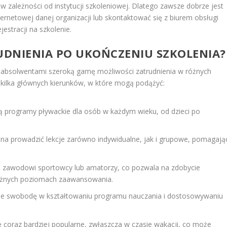
 zależności od instytucji szkoleniowej. Dlatego zawsze dobrze jest
ternetowej danej organizacji lub skontaktować się z biurem obsługi
jestracji na szkolenie.
RUDNIENIA PO UKOŃCZENIU SZKOLENIA?
d absolwentami szeroką gamę możliwości zatrudnienia w różnych
kilka głównych kierunków, w które mogą podążyć:
ją programy pływackie dla osób w każdym wieku, od dzieci po
żna prowadzić lekcje zarówno indywidualne, jak i grupowe, pomagają
ją zawodowi sportowcy lub amatorzy, co pozwala na zdobycie
óżnych poziomach zaawansowania.
aje swobodę w kształtowaniu programu nauczania i dostosowywaniu
ę coraz bardziej popularne, zwłaszcza w czasie wakacji, co może