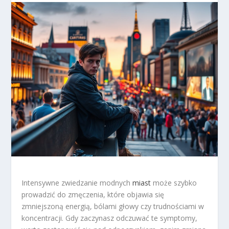
Intensywne zwiedzanie modnych
miast
może szybko
prowadzić do zmęczenia, które objawia się
zmniejszoną energią, bólami głowy czy trudnościami w
koncentracji. Gdy zaczynasz odczuwać te symptomy,