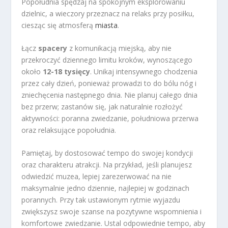
Popołudnia spędzaj na spokojnym eksplorowaniu
dzielnic, a wieczory przeznacz na relaks przy posiłku,
ciesząc się atmosferą
miasta
.
Łącz
spacery
z komunikacją miejską, aby nie
przekroczyć dziennego limitu kroków, wynoszącego
około
12-18 tysięcy
. Unikaj intensywnego chodzenia
przez cały dzień, ponieważ prowadzi to do bólu nóg i
zniechęcenia następnego dnia. Nie planuj całego dnia
bez przerw; zastanów się, jak naturalnie rozłożyć
aktywności: poranna zwiedzanie, południowa przerwa
oraz relaksujące popołudnia.
Pamiętaj, by dostosować tempo do swojej kondycji
oraz charakteru atrakcji. Na przykład, jeśli planujesz
odwiedzić muzea, lepiej zarezerwować na nie
maksymalnie jedno dziennie, najlepiej w godzinach
porannych. Przy tak ustawionym rytmie wyjazdu
zwiększysz swoje szanse na pozytywne wspomnienia i
komfortowe zwiedzanie. Ustal odpowiednie tempo, aby