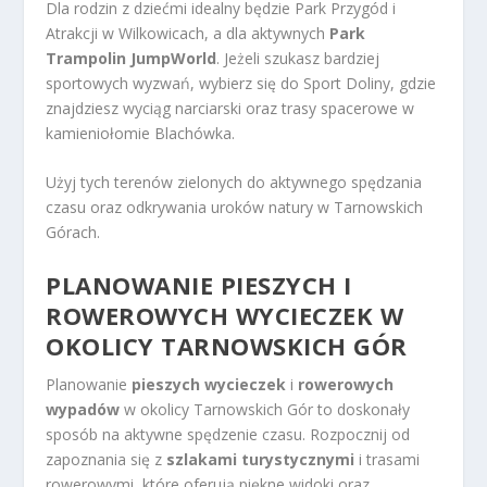
Dla rodzin z dziećmi idealny będzie Park Przygód i
Atrakcji w Wilkowicach, a dla aktywnych
Park
Trampolin JumpWorld
. Jeżeli szukasz bardziej
sportowych wyzwań, wybierz się do Sport Doliny, gdzie
znajdziesz wyciąg narciarski oraz trasy spacerowe w
kamieniołomie Blachówka.
Użyj tych terenów zielonych do aktywnego spędzania
czasu oraz odkrywania uroków natury w Tarnowskich
Górach.
PLANOWANIE PIESZYCH I
ROWEROWYCH WYCIECZEK W
OKOLICY TARNOWSKICH GÓR
Planowanie
pieszych wycieczek
i
rowerowych
wypadów
w okolicy Tarnowskich Gór to doskonały
sposób na aktywne spędzenie czasu. Rozpocznij od
zapoznania się z
szlakami turystycznymi
i trasami
rowerowymi, które oferują piękne widoki oraz