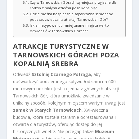
Czy w Tarnowskich Górach są miejsca przyjazne dla
rodzin z małymi dziećmi poza kopalnią?
Gdzie można bezpiecznie zaparkować samochód
podczas zwiedzania atrakcji Tarnowskich Gór?
Jakie nietypowe lub mniej znane miejsca warto
odwiedzić w Tarnowskich Górach?
ATRAKCJE TURYSTYCZNE W
TARNOWSKICH GÓRACH
POZA
KOPALNIĄ SREBRA
Odwiedź
Sztolnię Czarnego Pstrąga
, aby
doświadczyć podziemnego spływu łodziami na 600-
metrowym odcinku. Jest to jedna z głównych atrakcji
Tarnowskich Gór, która umożliwia zwiedzanie w
unikalny sposób. Kolejnym miejscem wartym uwagi jest
zamek w Starych Tarnowicach
, XVI-wieczna
budowla, która została starannie odrestaurowana i
otwarta dla turystów, oferując dostęp do jej
historycznych wnętrz. Nie przegap także
Muzeum
Motoryzacji
, gdzie można przyjrzeć się kolekcji