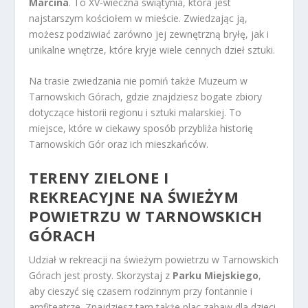
Marcina
. To XV-wieczna świątynia, która jest
najstarszym kościołem w mieście. Zwiedzając ją,
możesz podziwiać zarówno jej zewnętrzną bryłę, jak i
unikalne wnętrze, które kryje wiele cennych dzieł sztuki.
Na trasie zwiedzania nie pomiń także Muzeum w
Tarnowskich Górach, gdzie znajdziesz bogate zbiory
dotyczące historii regionu i sztuki malarskiej. To
miejsce, które w ciekawy sposób przybliża historię
Tarnowskich Gór oraz ich mieszkańców.
TERENY ZIELONE I
REKREACYJNE NA ŚWIEŻYM
POWIETRZU W TARNOWSKICH
GÓRACH
Udział w rekreacji na świeżym powietrzu w Tarnowskich
Górach jest prosty. Skorzystaj z
Parku Miejskiego
,
aby cieszyć się czasem rodzinnym przy fontannie i
amfiteatrze. Znajdziesz tam także plac zabaw dla dzieci