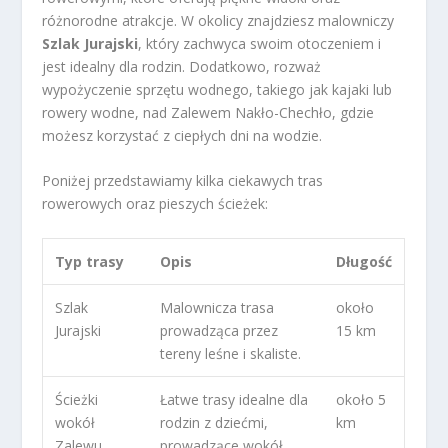
różnorodne atrakcje. W okolicy znajdziesz malowniczy
Szlak Jurajski
, który zachwyca swoim otoczeniem i
jest idealny dla rodzin. Dodatkowo, rozważ
wypożyczenie sprzętu wodnego, takiego jak kajaki lub
rowery wodne, nad Zalewem Nakło-Chechło, gdzie
możesz korzystać z ciepłych dni na wodzie.
Poniżej przedstawiamy kilka ciekawych tras
rowerowych oraz pieszych ścieżek:
Typ trasy
Opis
Długość
Szlak
Malownicza trasa
około
Jurajski
prowadząca przez
15 km
tereny leśne i skaliste.
Ścieżki
Łatwe trasy idealne dla
około 5
wokół
rodzin z dziećmi,
km
Zalewu
prowadzące wokół