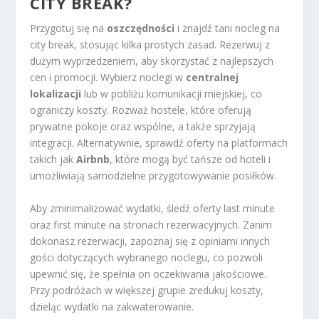
CITY BREAK
?
Przygotuj się na
oszczędności
i znajdź tani nocleg na
city break, stosując kilka prostych zasad. Rezerwuj z
dużym wyprzedzeniem, aby skorzystać z najlepszych
cen i promocji. Wybierz noclegi w
centralnej
lokalizacji
lub w pobliżu komunikacji miejskiej, co
ograniczy koszty. Rozważ hostele, które oferują
prywatne pokoje oraz wspólne, a także sprzyjają
integracji. Alternatywnie, sprawdź oferty na platformach
takich jak
Airbnb
, które mogą być tańsze od hoteli i
umożliwiają samodzielne przygotowywanie posiłków.
Aby zminimalizować wydatki, śledź oferty last minute
oraz first minute na stronach rezerwacyjnych. Zanim
dokonasz rezerwacji, zapoznaj się z opiniami innych
gości dotyczących wybranego noclegu, co pozwoli
upewnić się, że spełnia on oczekiwania jakościowe.
Przy podróżach w większej grupie zredukuj koszty,
dzieląc wydatki na zakwaterowanie.