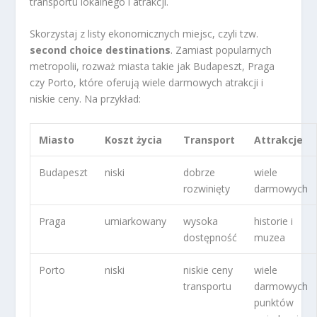
transportu lokalnego i atrakcji.
Skorzystaj z listy ekonomicznych miejsc, czyli tzw.
second choice destinations
. Zamiast popularnych
metropolii, rozważ miasta takie jak Budapeszt, Praga
czy Porto, które oferują wiele darmowych atrakcji i
niskie ceny. Na przykład:
Miasto
Koszt życia
Transport
Attrakcje
Budapeszt
niski
dobrze
wiele
rozwinięty
darmowych
Praga
umiarkowany
wysoka
historie i
dostępność
muzea
Porto
niski
niskie ceny
wiele
transportu
darmowych
punktów