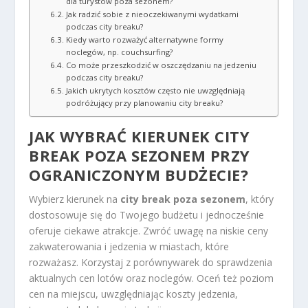
dla turystów poza sezonem?
Jak radzić sobie z nieoczekiwanymi wydatkami
podczas city breaku?
Kiedy warto rozważyć alternatywne formy
noclegów, np. couchsurfing?
Co może przeszkodzić w oszczędzaniu na jedzeniu
podczas city breaku?
Jakich ukrytych kosztów często nie uwzględniają
podróżujący przy planowaniu city breaku?
JAK WYBRAĆ KIERUNEK
CITY
BREAK POZA SEZONEM
PRZY
OGRANICZONYM BUDŻECIE?
Wybierz kierunek na
city break poza sezonem
, który
dostosowuje się do Twojego budżetu i jednocześnie
oferuje ciekawe atrakcje. Zwróć uwagę na niskie ceny
zakwaterowania i jedzenia w miastach, które
rozważasz. Korzystaj z porównywarek do sprawdzenia
aktualnych cen lotów oraz noclegów. Oceń też poziom
cen na miejscu, uwzględniając koszty jedzenia,