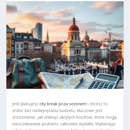
Jeśli planujesz
city break poza sezonem
i chcesz to
zrobić bez nadwyrężania budżetu, kluczowe jest
zrozumienie, jak uniknąć ukrytych kosztów, które mogą
nieoczekiwanie podnieść całkowite wydatki. Wybierając