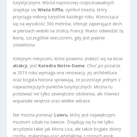
turystycznymi. Wśród najmocniej rozpoznawalnych
znajduje się
Wieża Eiffla
, symbol miasta, który
przyciąga miliony turystów każdego roku. Wznosząca
się na wysokość 300 metrów, oferuje zapierające dech
w piersiach widoki na stolicę Francji. Warto odwiedzić tę
ikonę, szczególnie wieczorem, gdy jest pięknie
oświetlona.
Kolejnym miejscem, które powinno znaleźć się na liście
atrakcji
, jest
Katedra Notre-Dame
. Choć po pożarze
w 2019 roku wymaga ona renowacji, jej architektura
oraz bogata historia sprawiają, że pozostaje jednym z
najważniejszych punktów turystycznych. Można tu
podziwiać nie tylko zewnętrzne zdobienia, ale również
wspaniałe wnętrze oraz wielkie witraże.
Nie można pominąć
Luwru
, który jest największym
muzeum sztuki na świecie. Znajdują się tu nie tylko
arcydzieła takie jak Mona Lisa, ale także bogate zbiory
rzeźby, malarstwa oraz artefaktów z różnych epok.