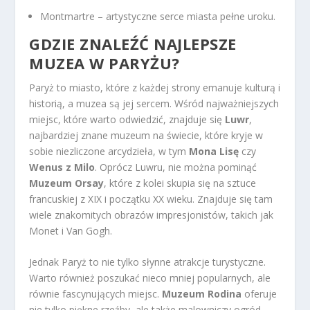
Montmartre – artystyczne serce miasta pełne uroku.
GDZIE ZNALEŹĆ NAJLEPSZE
MUZEA W PARYŻU?
Paryż to miasto, które z każdej strony emanuje kulturą i
historią, a muzea są jej sercem. Wśród najważniejszych
miejsc, które warto odwiedzić, znajduje się
Luwr
,
najbardziej znane muzeum na świecie, które kryje w
sobie niezliczone arcydzieła, w tym
Mona Lisę
czy
Wenus z Milo
. Oprócz Luwru, nie można pominąć
Muzeum Orsay
, które z kolei skupia się na sztuce
francuskiej z XIX i początku XX wieku. Znajduje się tam
wiele znakomitych obrazów impresjonistów, takich jak
Monet i Van Gogh.
Jednak Paryż to nie tylko słynne atrakcje turystyczne.
Warto również poszukać nieco mniej popularnych, ale
równie fascynujących miejsc.
Muzeum Rodina
oferuje
nie tylko piękne rzeźby, ale także malowniczy ogród,