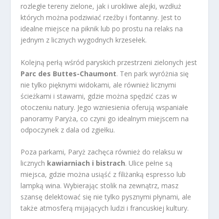
rozległe tereny zielone, jak i urokliwe alejki, wzdłuż
których można podziwiać rzeźby i fontanny. Jest to
idealne miejsce na piknik lub po prostu na relaks na
jednym z licznych wygodnych krzesełek.
Kolejną perłą wśród paryskich przestrzeni zielonych jest
Parc des Buttes-Chaumont
. Ten park wyróżnia się
nie tylko pięknymi widokami, ale również licznymi
ścieżkami i stawami, gdzie można spędzić czas w
otoczeniu natury. Jego wzniesienia oferują wspaniałe
panoramy Paryża, co czyni go idealnym miejscem na
odpoczynek z dala od zgiełku.
Poza parkami, Paryż zachęca również do relaksu w
licznych
kawiarniach i bistrach
. Ulice pełne są
miejsca, gdzie można usiąść z filiżanką espresso lub
lampką wina. Wybierając stolik na zewnątrz, masz
szansę delektować się nie tylko pysznymi płynami, ale
także atmosferą mijających ludzi i francuskiej kultury.