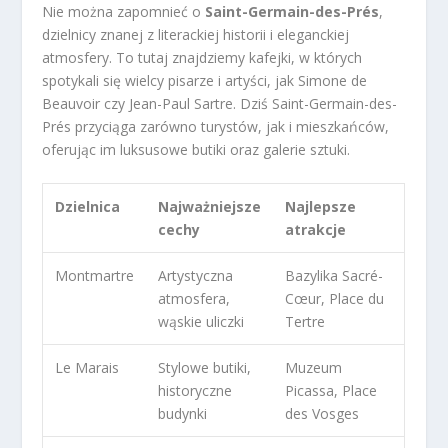
Nie można zapomnieć o
Saint-Germain-des-Prés
,
dzielnicy znanej z literackiej historii i eleganckiej
atmosfery. To tutaj znajdziemy kafejki, w których
spotykali się wielcy pisarze i artyści, jak Simone de
Beauvoir czy Jean-Paul Sartre. Dziś Saint-Germain-des-
Prés przyciąga zarówno turystów, jak i mieszkańców,
oferując im luksusowe butiki oraz galerie sztuki.
Dzielnica
Najważniejsze
Najlepsze
cechy
atrakcje
Montmartre
Artystyczna
Bazylika Sacré-
atmosfera,
Cœur, Place du
wąskie uliczki
Tertre
Le Marais
Stylowe butiki,
Muzeum
historyczne
Picassa, Place
budynki
des Vosges