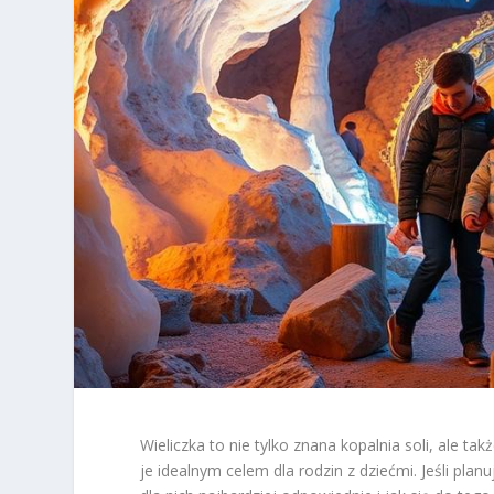
Wieliczka to nie tylko znana kopalnia soli, ale t
je idealnym celem dla rodzin z dziećmi. Jeśli pla