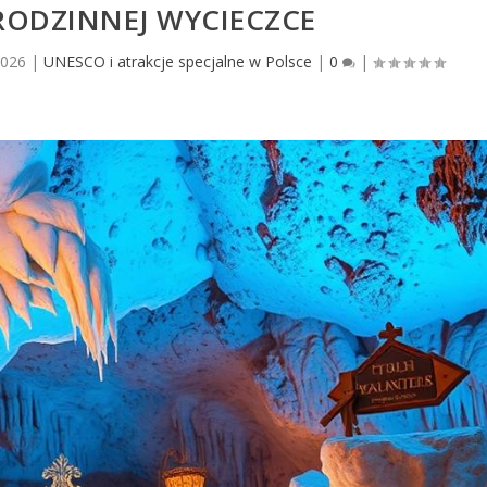
RODZINNEJ WYCIECZCE
2026
|
UNESCO i atrakcje specjalne w Polsce
|
0
|