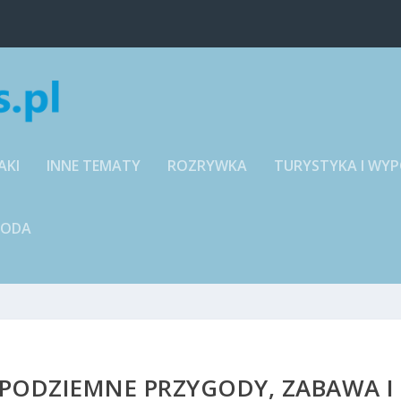
AKI
INNE TEMATY
ROZRYWKA
TURYSTYKA I WY
RODA
: PODZIEMNE PRZYGODY, ZABAWA I