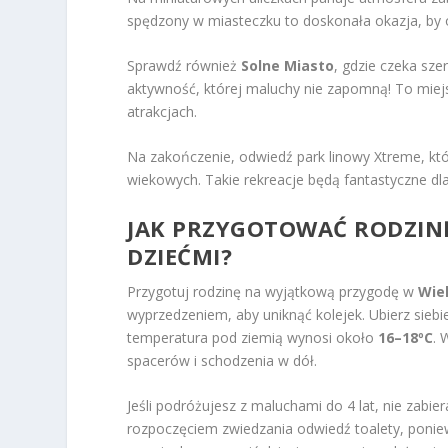
spędzony w miasteczku to doskonała okazja, by 
Sprawdź również
Solne Miasto
, gdzie czeka sze
aktywność, której maluchy nie zapomną! To miej
atrakcjach.
Na zakończenie, odwiedź park linowy Xtreme, kt
wiekowych. Takie rekreacje będą fantastyczne dl
JAK PRZYGOTOWAĆ RODZINĘ
DZIEĆMI?
Przygotuj rodzinę na wyjątkową przygodę w
Wie
wyprzedzeniem, aby uniknąć kolejek. Ubierz siebi
temperatura pod ziemią wynosi około
16–18ºC
. 
spacerów i schodzenia w dół.
Jeśli podróżujesz z maluchami do 4 lat, nie zabier
rozpoczęciem zwiedzania odwiedź toalety, poniewa