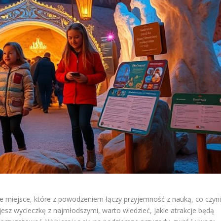
akże miejsce, które z powodzeniem łączy przyjemność z nauką, co czyn
nujesz wycieczkę z najmłodszymi, warto wiedzieć, jakie atrakcje będą