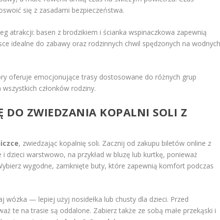
oswoić się z zasadami bezpieczeństwa.
reg atrakcji: basen z brodzikiem i ścianka wspinaczkowa zapewnią
sce idealne do zabawy oraz rodzinnych chwil spędzonych na wodnyc
óry oferuje emocjonujące trasy dostosowane do różnych grup
a wszystkich członków rodziny.
 DO ZWIEDZANIA KOPALNI SOLI Z
liczce
, zwiedzając kopalnię soli. Zacznij od zakupu biletów online z
e i dzieci warstwowo, na przykład w bluzę lub kurtkę, ponieważ
Wybierz wygodne, zamknięte buty, które zapewnią komfort podczas
aj wózka — lepiej użyj nosidełka lub chusty dla dzieci. Przed
ż te na trasie są oddalone. Zabierz także ze sobą małe przekąski i