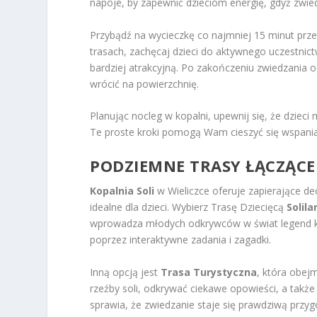
napoje, by zapewnić dzieciom energię, gdyż zwi
Przybądź na wycieczkę co najmniej 15 minut prz
trasach, zachęcaj dzieci do aktywnego uczestnic
bardziej atrakcyjną. Po zakończeniu zwiedzania o
wrócić na powierzchnię.
Planując nocleg w kopalni, upewnij się, że dzieci
Te proste kroki pomogą Wam cieszyć się wspania
PODZIEMNE TRASY ŁĄCZĄCE 
Kopalnia Soli
w Wieliczce oferuje zapierające de
idealne dla dzieci. Wybierz Trasę Dziecięcą
Solila
wprowadza młodych odkrywców w świat legend kop
poprzez interaktywne zadania i zagadki.
Inną opcją jest
Trasa Turystyczna
, która obejm
rzeźby soli, odkrywać ciekawe opowieści, a takż
sprawia, że zwiedzanie staje się prawdziwą przyg