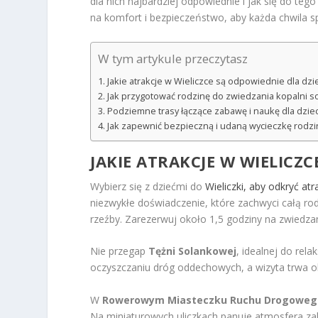
dla nich najbardziej odpowiednie i jak się do t
na komfort i bezpieczeństwo, aby każda chwila s
W tym artykule przeczytasz
Jakie atrakcje w Wieliczce są odpowiednie dla dzie
Jak przygotować rodzinę do zwiedzania kopalni so
Podziemne trasy łączące zabawę i naukę dla dziec
Jak zapewnić bezpieczną i udaną wycieczkę rodzi
JAKIE ATRAKCJE W
WIELICZC
Wybierz się z dziećmi do
Wieliczki, aby odkryć at
niezwykłe doświadczenie, które zachwyci całą rod
rzeźby. Zarezerwuj około 1,5 godziny na zwiedzan
Nie przegap
Tężni Solankowej
, idealnej do rel
oczyszczaniu dróg oddechowych, a wizyta trwa o
W
Rowerowym Miasteczku Ruchu Drogoweg
Na miniaturowych uliczkach panuje atmosfera za