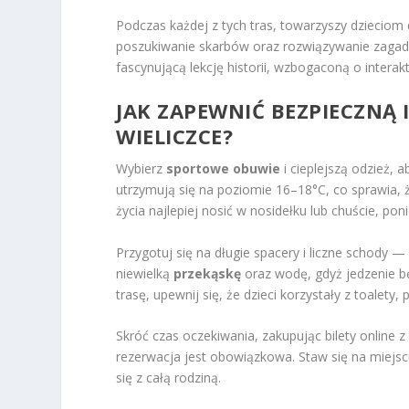
Podczas każdej z tych tras, towarzyszy dzieciom 
poszukiwanie skarbów oraz rozwiązywanie zagade
fascynującą lekcję historii, wzbogaconą o intera
JAK ZAPEWNIĆ BEZPIECZNĄ
WIELICZCE?
Wybierz
sportowe obuwie
i cieplejszą odzież,
utrzymują się na poziomie 16–18°C, co sprawia, ż
życia najlepiej nosić w nosidełku lub chuście, po
Przygotuj się na długie spacery i liczne schody —
niewielką
przekąskę
oraz wodę, gdyż jedzenie b
trasę, upewnij się, że dzieci korzystały z toale
Skróć czas oczekiwania, zakupując bilety online 
rezerwacja jest obowiązkowa. Staw się na miejs
się z całą rodziną.