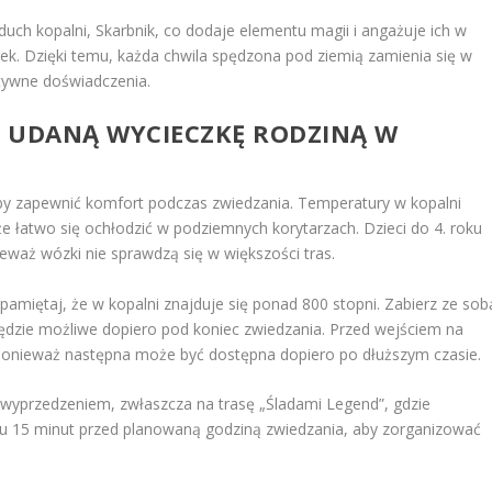
duch kopalni, Skarbnik, co dodaje elementu magii i angażuje ich w
k. Dzięki temu, każda chwila spędzona pod ziemią zamienia się w
ktywne doświadczenia.
 I UDANĄ WYCIECZKĘ RODZINĄ W
 aby zapewnić komfort podczas zwiedzania. Temperatury w kopalni
e łatwo się ochłodzić w podziemnych korytarzach. Dzieci do 4. roku
nieważ wózki nie sprawdzą się w większości tras.
 pamiętaj, że w kopalni znajduje się ponad 800 stopni. Zabierz ze sob
ędzie możliwe dopiero pod koniec zwiedzania. Przed wejściem na
ty, ponieważ następna może być dostępna dopiero po dłuższym czasie.
z wyprzedzeniem, zwłaszcza na trasę „Śladami Legend”, gdzie
cu 15 minut przed planowaną godziną zwiedzania, aby zorganizować