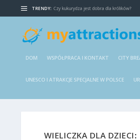
TRENDY:
Czy kukurydza jest dobra dla królików?
DOM
WSPÓŁPRACA I KONTAKT
CITY BRE
UNESCO I ATRAKCJE SPECJALNE W POLSCE
U
WIELICZKA DLA DZIECI