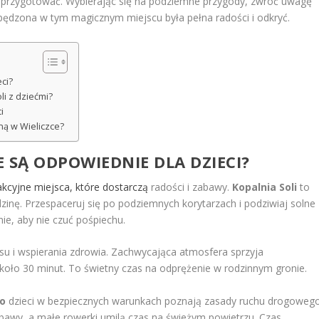
ego przygotować. Wybierając się na podziemne przygody, zwróć uwagę
pędzona w tym magicznym miejscu była pełna radości i odkryć.
ci?
li z dziećmi?
i
ną w Wieliczce?
E
SĄ ODPOWIEDNIE DLA DZIECI?
rakcyjne miejsca, które dostarczą
radości i zabawy.
Kopalnia Soli
to
zinę. Przespaceruj się po podziemnych korytarzach i podziwiaj solne
ie, aby nie czuć pośpiechu.
aksu i wspierania zdrowia. Zachwycająca atmosfera sprzyja
koło 30 minut. To świetny czas na odprężenie w rodzinnym gronie.
o
dzieci w bezpiecznych warunkach poznają zasady ruchu drogowego
bawy, a małe rowerki umilą czas na świeżym powietrzu. Czas