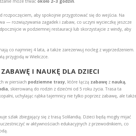
edzanie może trwać
około 2–3 godzin
.
ed rozpoczęciem, aby spokojnie przygotować się do wejścia. Na
twa — rozwiązywania zagadek i zabaw, co uczyni wycieczkę jeszcze
dpocznijcie w podziemnej restauracji lub skorzystajcie z windy, aby
 mają co najmniej 4 lata, a także zarezerwuj nocleg z wyprzedzeniem.
łą przygodą w Wieliczce.
ZABAWĘ I NAUKĘ DLA DZIECI
ch w piersiach
podziemne trasy
, które łączą
zabawę
z
nauką
,
ndia
, skierowaną do rodzin z dziećmi od 5 roku życia. Trasa ta
alni, uchylając rąbka tajemnicy nie tylko poprzez zabawę, ale takż
uje szlak zbiegający się z trasą Solilandią. Dzieci będą mogły mijać
e uczestniczyć w aktywnościach edukacyjnych z przewodnikiem, co
odą.