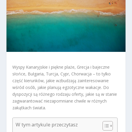
Wyspy Kanaryjskie i piękne plaże, Grecja i bajeczne
słońce, Bułgaria, Turcja, Cypr, Chorwacja – to tylko
część kierunków, jakie wzbudzają zainteresowanie
wśród osób, jakie planują egzotyczne wakacje. Do
dyspozycji są różnego rodzaju oferty, jakie są w stanie
zagwarantować niezapomniane chwile w różnych
zakątkach świata.
W tym artykule przeczytasz