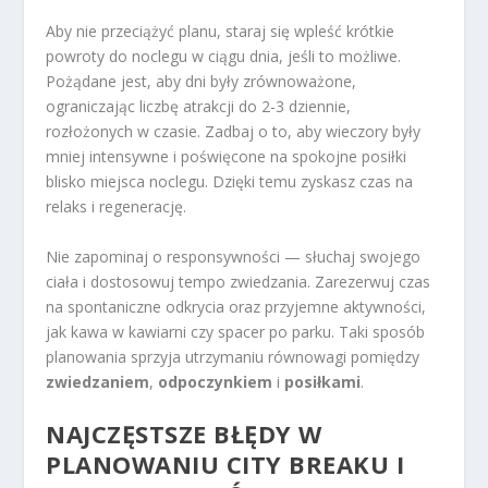
Aby nie przeciążyć planu, staraj się wpleść krótkie
powroty do noclegu w ciągu dnia, jeśli to możliwe.
Pożądane jest, aby dni były zrównoważone,
ograniczając liczbę atrakcji do 2-3 dziennie,
rozłożonych w czasie. Zadbaj o to, aby wieczory były
mniej intensywne i poświęcone na spokojne posiłki
blisko miejsca noclegu. Dzięki temu zyskasz czas na
relaks i regenerację.
Nie zapominaj o responsywności — słuchaj swojego
ciała i dostosowuj tempo zwiedzania. Zarezerwuj czas
na spontaniczne odkrycia oraz przyjemne aktywności,
jak kawa w kawiarni czy spacer po parku. Taki sposób
planowania sprzyja utrzymaniu równowagi pomiędzy
zwiedzaniem
,
odpoczynkiem
i
posiłkami
.
NAJCZĘSTSZE BŁĘDY W
PLANOWANIU CITY BREAKU I