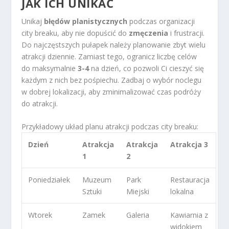
JAK ICH UNIKAĆ
Unikaj
błędów planistycznych
podczas organizacji
city breaku, aby nie dopuścić do
zmęczenia
i frustracji.
Do najczęstszych pułapek należy planowanie zbyt wielu
atrakcji dziennie. Zamiast tego, ogranicz liczbę celów
do maksymalnie
3-4
na dzień, co pozwoli Ci cieszyć się
każdym z nich bez pośpiechu. Zadbaj o wybór noclegu
w dobrej lokalizacji, aby zminimalizować czas podróży
do atrakcji.
Przykładowy układ planu atrakcji podczas city breaku:
Dzień
Atrakcja
Atrakcja
Atrakcja 3
1
2
Poniedziałek
Muzeum
Park
Restauracja
Sztuki
Miejski
lokalna
Wtorek
Zamek
Galeria
Kawiarnia z
widokiem