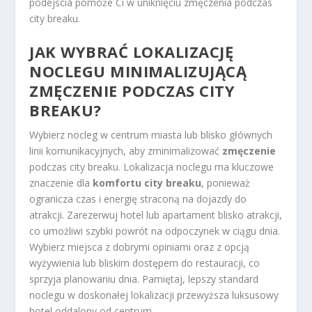
podejścia pomoże Ci w uniknięciu zmęczenia podczas
city breaku.
JAK WYBRAĆ LOKALIZACJĘ
NOCLEGU MINIMALIZUJĄCĄ
ZMĘCZENIE PODCZAS CITY
BREAKU?
Wybierz nocleg w centrum miasta lub blisko głównych
linii komunikacyjnych, aby zminimalizować
zmęczenie
podczas city breaku. Lokalizacja noclegu ma kluczowe
znaczenie dla
komfortu city breaku
, ponieważ
ogranicza czas i energię straconą na dojazdy do
atrakcji. Zarezerwuj hotel lub apartament blisko atrakcji,
co umożliwi szybki powrót na odpoczynek w ciągu dnia.
Wybierz miejsca z dobrymi opiniami oraz z opcją
wyżywienia lub bliskim dostępem do restauracji, co
sprzyja planowaniu dnia. Pamiętaj, lepszy standard
noclegu w doskonałej lokalizacji przewyższa luksusowy
hotel oddalony od centrum.