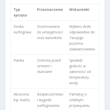
Typ
Przeznaczenie
Wskazówki
sprzętu
Deska
Dostosowana
Wybierz deski
surfingowa
do umiejętności
odpowiednie do
oraz warunków
Twojego
poziomu
zaawansowania
Pianka
Ochrona przed
Sprawdź
zimnem i
grubość w
otarciami
zależności od
temperatury
wody
Akcesoria
Bezpieczeństwo
Pamiętaj o
(np. leash)
i wygoda
solidnym
surfingowania
przywiązaniu