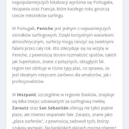
najpopularniejszych lokalizacji wyróżnia się Portugalia,
Hiszpania oraz Francja, które każdego roku goszczą
rzesze miłośników surfingu.
W Portugalii,
Peniche
jest jednym z najważniejszych
ośrodków surfingowych. Dzięki korzystnym warunkom
atmosferycznym, surferzy mogą cieszyć się świetnymi
falami przez cały rok. Kto zdecyduje się na wizytę w
Peniche, z pewnością doceni rozmaitość spotów, takich
jak Supertubos, znane z potężnych, okrągłych fal.
region ten obfituje w różne typy plaż, co sprawia, że
jest idealnym miejscem zarówno dla amatorów, jak i
profesjonalistów.
W
Hiszpanii
, szczególnie w regionie Basków, znajduje
się kilka miejsc uznawanych za surfingową mekkę.
Zarautz
oraz
San Sebastián
oferują nie tylko piękne
plaże, ale również wspaniałe fale. Zarautz, znane jako
„plaża surferów”, z pewnością zadowoli tych, którzy
szukają wyzwań. Na baskijskich plażach można również