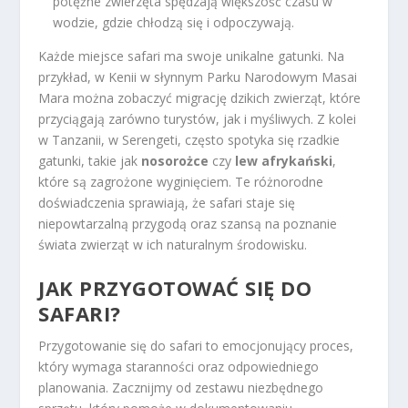
potężne zwierzęta spędzają większość czasu w
wodzie, gdzie chłodzą się i odpoczywają.
Każde miejsce safari ma swoje unikalne gatunki. Na
przykład, w Kenii w słynnym Parku Narodowym Masai
Mara można zobaczyć migrację dzikich zwierząt, które
przyciągają zarówno turystów, jak i myśliwych. Z kolei
w Tanzanii, w Serengeti, często spotyka się rzadkie
gatunki, takie jak
nosorożce
czy
lew afrykański
,
które są zagrożone wyginięciem. Te różnorodne
doświadczenia sprawiają, że safari staje się
niepowtarzalną przygodą oraz szansą na poznanie
świata zwierząt w ich naturalnym środowisku.
JAK PRZYGOTOWAĆ SIĘ DO
SAFARI?
Przygotowanie się do safari to emocjonujący proces,
który wymaga staranności oraz odpowiedniego
planowania. Zacznijmy od zestawu niezbędnego