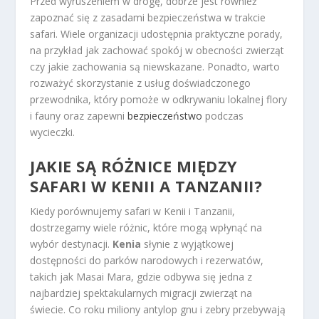
Przed wyruszeniem w drogę, dobrze jest również
zapoznać się z zasadami bezpieczeństwa w trakcie
safari. Wiele organizacji udostępnia praktyczne porady,
na przykład jak zachować spokój w obecności zwierząt
czy jakie zachowania są niewskazane. Ponadto, warto
rozważyć skorzystanie z usług doświadczonego
przewodnika, który pomoże w odkrywaniu lokalnej flory
i fauny oraz zapewni
bezpieczeństwo
podczas
wycieczki.
JAKIE SĄ RÓŻNICE MIĘDZY
SAFARI W KENII A TANZANII?
Kiedy porównujemy safari w Kenii i Tanzanii,
dostrzegamy wiele różnic, które mogą wpłynąć na
wybór destynacji.
Kenia
słynie z wyjątkowej
dostępności do parków narodowych i rezerwatów,
takich jak Masai Mara, gdzie odbywa się jedna z
najbardziej spektakularnych migracji zwierząt na
świecie. Co roku miliony antylop gnu i zebry przebywają