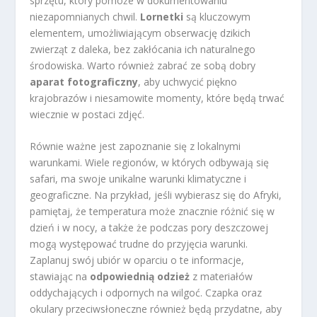
sprzętu, który pomoże w dokumentowaniu
niezapomnianych chwil.
Lornetki
są kluczowym
elementem, umożliwiającym obserwację dzikich
zwierząt z daleka, bez zakłócania ich naturalnego
środowiska. Warto również zabrać ze sobą dobry
aparat fotograficzny
, aby uchwycić piękno
krajobrazów i niesamowite momenty, które będą trwać
wiecznie w postaci zdjęć.
Równie ważne jest zapoznanie się z lokalnymi
warunkami. Wiele regionów, w których odbywają się
safari, ma swoje unikalne warunki klimatyczne i
geograficzne. Na przykład, jeśli wybierasz się do Afryki,
pamiętaj, że temperatura może znacznie różnić się w
dzień i w nocy, a także że podczas pory deszczowej
mogą występować trudne do przyjęcia warunki.
Zaplanuj swój ubiór w oparciu o te informacje,
stawiając na
odpowiednią odzież
z materiałów
oddychających i odpornych na wilgoć. Czapka oraz
okulary przeciwsłoneczne również będą przydatne, aby