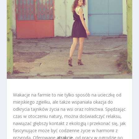
Wakacje na farmie to nie tylko sposób na ucieczkę od
miejskiego zgiełku, ale także wspaniała okazja do
odkrycia tajników życia na wsi oraz rolnictwa. Spędzając
czas w otoczeniu natury, można doświadczyć relaksu,
nawiązać głębszy kontakt z ekologią i przekonać się, jak
fascynujące może być codzienne życie w harmonii z
przyrodą. Oferowane
atrakcje
, od pracy w ogrodzie po