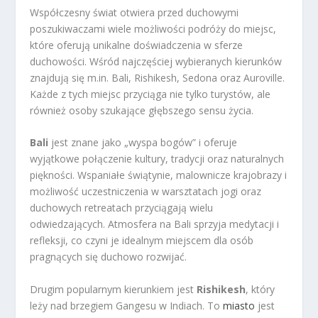
Współczesny świat otwiera przed duchowymi
poszukiwaczami wiele możliwości podróży do miejsc,
które oferują unikalne doświadczenia w sferze
duchowości. Wśród najczęściej wybieranych kierunków
znajdują się m.in. Bali, Rishikesh, Sedona oraz Auroville.
Każde z tych miejsc przyciąga nie tylko turystów, ale
również osoby szukające głębszego sensu życia.
Bali
jest znane jako „wyspa bogów” i oferuje
wyjątkowe połączenie kultury, tradycji oraz naturalnych
piękności. Wspaniałe świątynie, malownicze krajobrazy i
możliwość uczestniczenia w warsztatach jogi oraz
duchowych retreatach przyciągają wielu
odwiedzających. Atmosfera na Bali sprzyja medytacji i
refleksji, co czyni je idealnym miejscem dla osób
pragnących się duchowo rozwijać.
Drugim popularnym kierunkiem jest
Rishikesh
, który
leży nad brzegiem Gangesu w Indiach. To
miasto
jest