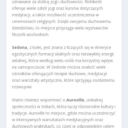
uznawane za stolicę jogi i duchowości. Rishikesh
oferuje wiele szkół jogi oraz kursów dotyczących
medytacji, a także możliwość uczestniczenia w
ceremoniach religijnych. Dzięki swojemu duchowemu
dziedzictwu, to miejsce przyciąga wielu wyznawców
filozofii wschodnich.
Sedona
, z kolei, jest znana z liczących się w Ameryce
egzotycznych formacji skalnych oraz niezwykłej energii
witalnej, która według wielu osób ma korzystny wpływ
na samopoczucie. W Sedonie można znaleźć wiele
ośrodków oferujących terapie duchowe, medytacje
oraz warsztaty artystyczne, które sprzyjają osobistemu
rozwojowi.
Warto również wspomnieć o
Auroville
, unikalnej
społeczności w Indiach, która łączy różnorodne kultury i
tradycje. Auroville to miejsce, gdzie można uczestniczyć
w intensywnych warsztatach medytacyjnych oraz
duchowych praktykach, co czyni je odpowiednim celem