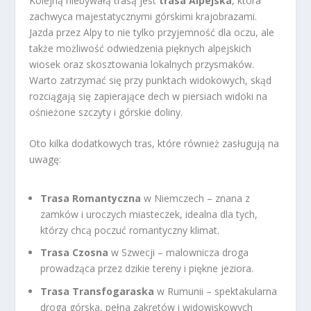
Kolejną niebywałą trasą jest
trasa Alpejska
, która
zachwyca majestatycznymi górskimi krajobrazami.
Jazda przez Alpy to nie tylko przyjemność dla oczu, ale
także możliwość odwiedzenia pięknych alpejskich
wiosek oraz skosztowania lokalnych przysmaków.
Warto zatrzymać się przy punktach widokowych, skąd
rozciągają się zapierające dech w piersiach widoki na
ośnieżone szczyty i górskie doliny.
Oto kilka dodatkowych tras, które również zasługują na
uwagę:
Trasa Romantyczna
w Niemczech – znana z
zamków i uroczych miasteczek, idealna dla tych,
którzy chcą poczuć romantyczny klimat.
Trasa Czosna
w Szwecji – malownicza droga
prowadząca przez dzikie tereny i piękne jeziora.
Trasa Transfogaraska
w Rumunii – spektakularna
droga górska, pełna zakrętów i widowiskowych