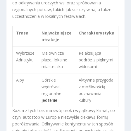
do odkrywania uroczych wsi oraz spróbowania
regionalnych potraw, takich jak ser czy wina, a także
uczestniczenia w lokalnych festiwalach.
Trasa
Najważniejsze
Charakterystyka
atrakcje
Wybrzeże
Malownicze
Relaksująca
Adriatyku
plaże, lokalne
podróż z pięknymi
miasteczka
widokami
Alpy
Górskie
Aktywna przygoda
wędrówki,
z możliwością
regionalne
poznawania
jedzenie
kultury
Każda z tych tras ma swój urok i wyjątkowy klimat, co
czyni autostop w Europie niezwykle ciekawą formą
podróżowania. Odkrywanie kontynentu w ten sposób
daje nie tylko radość z odkrywania nowych miejsc, ale