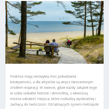
Podróże mają niezwykłą moc pobudzania
kreatywności, a dla artystów są wręcz nieocenionym
źródłem inspiracji. W świecie, gdzie każdy zakątek kryje
w sobie unikalne historie i atmosferę, z łatwością
można odnaleźć miejsca, które rozbudzą wyobraźnię i
zachęcą do twórczości. Od tętniących życiem metropolii