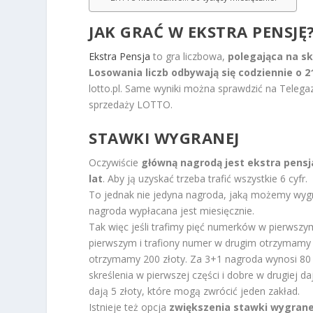
JAK GRAĆ W EKSTRA
PENSJĘ
Ekstra Pensja
to gra liczbowa,
polegająca na skre
Losowania liczb odbywają się codziennie o 2
lotto.pl. Same wyniki można sprawdzić na Telegaze
sprzedaży LOTTO.
STAWKI WYGRANEJ
Oczywiście
główną nagrodą jest ekstra pensj
lat
. Aby ją uzyskać trzeba trafić wszystkie 6 cyfr.
To jednak nie jedyna nagroda, jaką możemy wygr
nagroda wypłacana jest miesięcznie.
Tak więc jeśli trafimy pięć numerków w pierwsz
pierwszym i trafiony numer w drugim otrzymamy 2
otrzymamy 200 złoty. Za 3+1 nagroda wynosi 80 z
skreślenia w pierwszej części i dobre w drugiej
dają 5 złoty, które mogą zwrócić jeden zakład.
Istnieje też opcja
zwiększenia stawki wygrane