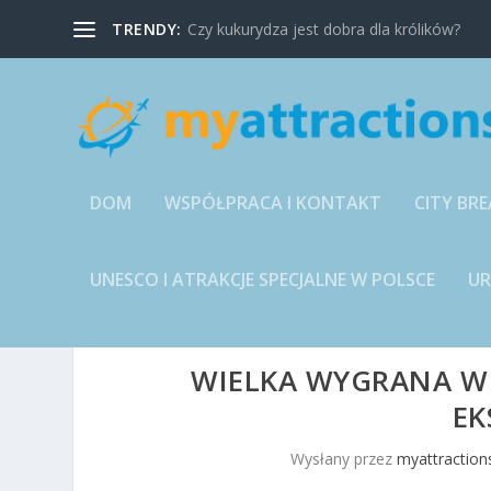
TRENDY:
Czy kukurydza jest dobra dla królików?
DOM
WSPÓŁPRACA I KONTAKT
CITY BRE
UNESCO I ATRAKCJE SPECJALNE W POLSCE
U
WIELKA WYGRANA W 
EK
Wysłany przez
myattractions