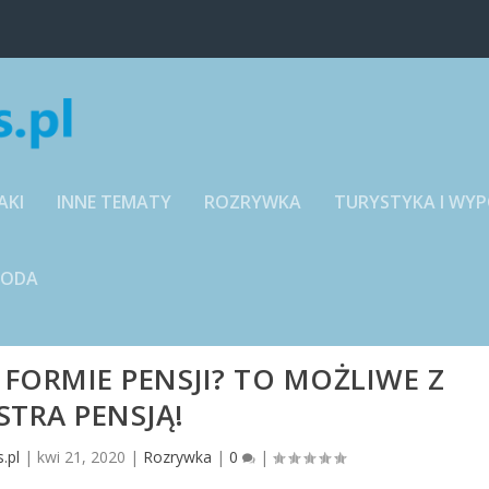
AKI
INNE TEMATY
ROZRYWKA
TURYSTYKA I WY
RODA
FORMIE PENSJI? TO MOŻLIWE Z
STRA PENSJĄ!
.pl
|
kwi 21, 2020
|
Rozrywka
|
0
|