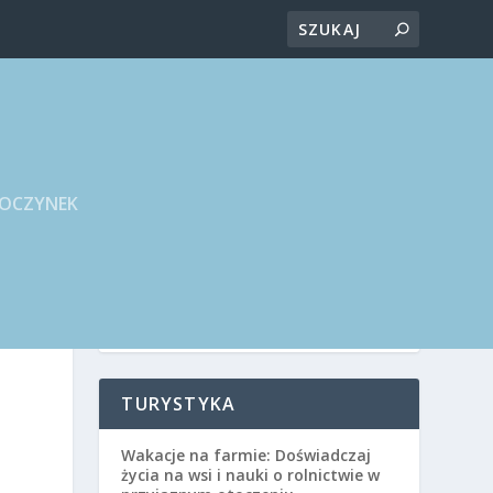
POCZYNEK
TURYSTYKA
Wakacje na farmie: Doświadczaj
życia na wsi i nauki o rolnictwie w