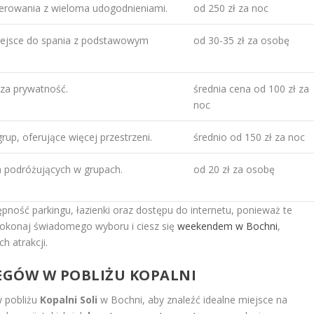
rowania z wieloma udogodnieniami.
od 250 zł za noc
ejsce do spania z podstawowym
od 30-35 zł za osobę
sza prywatność.
średnia cena od 100 zł za
noc
rup, oferujące więcej przestrzeni.
średnio od 150 zł za noc
 podróżujących w grupach.
od 20 zł za osobę
ność parkingu, łazienki oraz dostępu do internetu, ponieważ te
Dokonaj świadomego wyboru i ciesz się
weekendem w Bochni
,
ch atrakcji.
LEGÓW W POBLIŻU KOPALNI
 pobliżu
Kopalni Soli
w Bochni, aby znaleźć idealne miejsce na