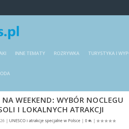
AKI
INNE TEMATY
ROZRYWKA
TURYSTYKA I WY
RODA
I NA WEEKEND: WYBÓR NOCLEGU
SOLI I LOKALNYCH ATRAKCJI
026
|
UNESCO i atrakcje specjalne w Polsce
|
0
|