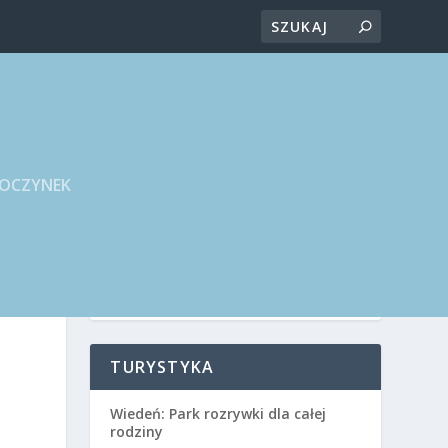
POCZYNEK
TURYSTYKA
Wiedeń: Park rozrywki dla całej
rodziny