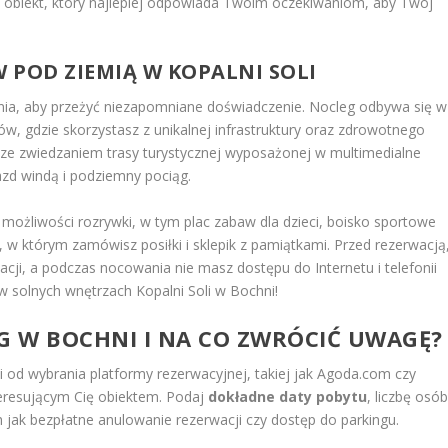
z obiekt, który najlepiej odpowiada Twoim oczekiwaniom, aby Twój
 POD ZIEMIĄ W KOPALNI SOLI
nia, aby przeżyć niezapomniane doświadczenie. Nocleg odbywa się w
ów, gdzie skorzystasz z unikalnej infrastruktury oraz zdrowotnego
 ze zwiedzaniem trasy turystycznej wyposażonej w multimedialne
azd windą i podziemny pociąg.
 możliwości rozrywki, w tym plac zabaw dla dzieci, boisko sportowe
, w którym zamówisz posiłki i sklepik z pamiątkami. Przed rezerwacją
cji, a podczas nocowania nie masz dostępu do Internetu i telefonii
w solnych wnętrzach Kopalni Soli w Bochni!
 W BOCHNI I NA CO ZWRÓCIĆ UWAGĘ?
 od wybrania platformy rezerwacyjnej, takiej jak Agoda.com czy
nteresującym Cię obiektem. Podaj
dokładne daty pobytu
, liczbę osó
 jak bezpłatne anulowanie rezerwacji czy dostęp do parkingu.