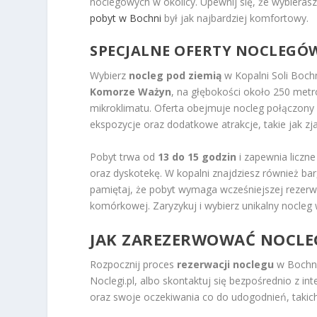
noclegowych w okolicy. Upewnij się, że wybieras
pobyt w Bochni
był jak najbardziej komfortowy.
SPECJALNE OFERTY NOCLEGÓW
Wybierz
nocleg pod ziemią
w Kopalni Soli Boch
Komorze Ważyn
, na głębokości około 250 metr
mikroklimatu. Oferta obejmuje nocleg połączony
ekspozycje oraz dodatkowe atrakcje, takie jak zj
Pobyt trwa od
13 do 15 godzin
i zapewnia liczne
oraz dyskotekę. W kopalni znajdziesz również bar
pamiętaj, że pobyt wymaga wcześniejszej rezerwa
komórkowej. Zaryzykuj i wybierz unikalny nocleg 
JAK ZAREZERWOWAĆ NOCLEG
Rozpocznij proces
rezerwacji noclegu
w Bochni
Noclegi.pl, albo skontaktuj się bezpośrednio z i
oraz swoje oczekiwania co do udogodnień, takich