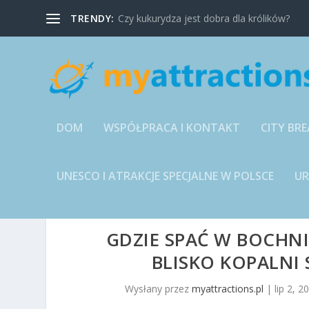
TRENDY:
Czy kukurydza jest dobra dla królików?
DOM
WSPÓŁPRACA I KONTAKT
CITY BRE
UNESCO I ATRAKCJE SPECJALNE W POLSCE
U
GDZIE SPAĆ W BOCHN
BLISKO KOPALNI 
Wysłany przez
myattractions.pl
|
lip 2, 2