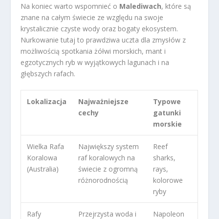
Na koniec warto wspomnieć o
Malediwach
, które są
znane na całym świecie ze względu na swoje
krystalicznie czyste wody oraz bogaty ekosystem.
Nurkowanie tutaj to prawdziwa uczta dla zmysłów z
możliwością spotkania żółwi morskich, mant i
egzotycznych ryb w wyjątkowych lagunach i na
głębszych rafach.
Lokalizacja
Najważniejsze
Typowe
cechy
gatunki
morskie
Wielka Rafa
Największy system
Reef
Koralowa
raf koralowych na
sharks,
(Australia)
świecie z ogromną
rays,
różnorodnością
kolorowe
ryby
Rafy
Przejrzysta woda i
Napoleon