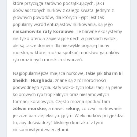
które przyciąga zarówno początkujących, jak i
doświadczonych nurków z całego świata. Jednym z
głównych powodów, dla których Egipt jest tak
popularny wśród entuzjastów nurkowania, są jego
niesamowite rafy koralowe
. Te barwne ekosystemy
nie tylko oferują zapierające dech w piersiach widoki,
ale są także domem dla niezwykle bogatej fauny
morska, w której można spotkać mnóstwo gatunków
ryb oraz innych morskich stworzeń.
Najpopularniejsze miejsca nurkowe, takie jak
Sharm El
Sheikh
i
Hurghada
, znane są z różnorodności
podwodnego życia. Rafy wokół tych lokalizacji są pełne
kolorowych ryb tropikalnych oraz niesamowitych
formacji koralowych. Często można spotkać tam
żółwie morskie
, a nawet
rekiny
, co czyni nurkowanie
jeszcze bardziej ekscytującym. Wielu nurków przyjeżdża
tu, aby doświadczyć bliskiego kontaktu z tymi
niesamowitymi zwierzętami.