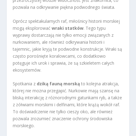
przezroczystej wodzie widoczność jest znakomita, co
pozwala na odkrywanie piękna podwodnego świata.
Oprócz spektakularnych raf, miłośnicy historii morskiej
mogą eksplorować
wraki statków
. Tego typu
wyprawy dostarczają nie tylko emocji związanych z
nurkowaniem, ale również odkrywania historii i
tajemnic, jakie kryją te podwodne konstrukcje. Wraki są
często porośnięte koralowcami, co dodatkowo
potęguje ich urok i sprawia, że są szkieletem całych
ekosystemów.
Spotkania z
dziką fauną morską
to kolejna atrakcja,
której nie można przegapić. Nurkowie mają szansę na
bliską interakcję z różnorodnymi gatunkami ryb, a także
z żółwiami morskimi i delfinami, które krążą wokół raf.
To doświadczenie nie tylko cieszy oko, ale również
pozwala zrozumieć znaczenie ochrony środowiska
morskiego.