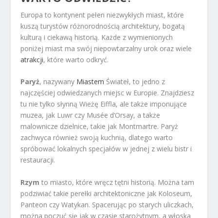
Europa to kontynent pełen niezwykłych miast, które
kuszą turystów różnorodnością architektury, bogatą
kulturą i ciekawą historią. Każde z wymienionych
poniżej miast ma swój niepowtarzalny urok oraz wiele
atrakcji
, które warto odkryć.
Paryż
, nazywany
Miastem
Świateł, to jedno z
najczęściej odwiedzanych miejsc w Europie. Znajdziesz
tu nie tylko słynną Wieżę Eiffla, ale także imponujące
muzea, jak Luwr czy Musée d’Orsay, a także
malownicze dzielnice, takie jak Montmartre. Paryż
zachwyca również swoją kuchnią, dlatego warto
spróbować lokalnych specjałów w jednej z wielu bistr i
restauracji.
Rzym
to miasto, które wręcz tętni historią. Można tam
podziwiać takie perełki architektoniczne jak Koloseum,
Panteon czy Watykan. Spacerując po starych uliczkach,
można poczuć się jak w czasie starożytnym, a włoska