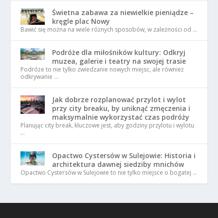
Świetna zabawa za niewielkie pieniądze –
kręgle plac Nowy
Bawić się można na wiele różnych sposobów, w zależności od …
Podróże dla miłośników kultury: Odkryj
muzea, galerie i teatry na swojej trasie
Podróże to nie tylko zwiedzanie nowych miejsc, ale również
odkrywanie …
Jak dobrze rozplanować przylot i wylot
przy city breaku, by uniknąć zmęczenia i
maksymalnie wykorzystać czas podróży
Planując city break, kluczowe jest, aby godziny przylotu i wylotu
…
Opactwo Cystersów w Sulejowie: Historia i
architektura dawnej siedziby mnichów
Opactwo Cystersów w Sulejowie to nie tylko miejsce o bogatej …