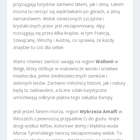
przyciągają turystów zarówno latem, jak i zimą. Latem
można tu cieszyć się wędrówkami po górach, a zimą
narciarstwem. Widok ośnieżonych szczytów i
krystalicznych jezior jest niezapomniany. Alpy
rozciągają się przez kilka krajów, w tym Francję,
Szwajcarię, Włochy i Austrię, co sprawia, że każdy
znajdzie tu coś dla siebie.
Warto również zwrócić uwagę na region
Wallonii
w
Belgii, który obfituje w malownicze wioski i urokliwe
miasteczka, pełne średniowiecznych zamków i
zielonych lasów. Zarówno miłośnicy historii, jak i natury
będą tu zadowoleni, a liczne szlaki turystyczne
umożliwiają odkrycie piękna tego zakątka Europy.
Jeśli jesteś fanem morza, region
Wybrzeża Amalfi
w
Włoszech z pewnością przypadnie Ci do gustu. Kręte
drogi wzdłuż klifów, kolorowe domy i błękitna woda
Morza Tyrreńskiego tworzą niezapomniany widok. To