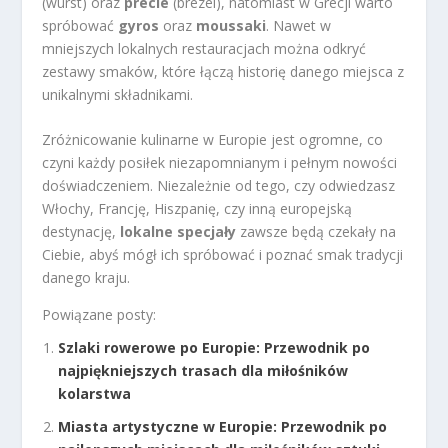
(wurst) oraz
precle
(brezel), natomiast w Grecji warto
spróbować
gyros
oraz
moussaki
. Nawet w
mniejszych lokalnych restauracjach można odkryć
zestawy smaków, które łączą historię danego miejsca z
unikalnymi składnikami.
Zróżnicowanie kulinarne w Europie jest ogromne, co
czyni każdy posiłek niezapomnianym i pełnym nowości
doświadczeniem. Niezależnie od tego, czy odwiedzasz
Włochy, Francję, Hiszpanię, czy inną europejską
destynację,
lokalne specjały
zawsze będą czekały na
Ciebie, abyś mógł ich spróbować i poznać smak tradycji
danego kraju.
Powiązane posty:
Szlaki rowerowe po Europie: Przewodnik po
najpiękniejszych trasach dla miłośników
kolarstwa
Miasta artystyczne w Europie: Przewodnik po