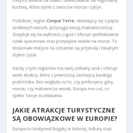
miejsce idealne na relaks i delektowanie się regionalną
kuchnią, która słynie z owoców morza i cytryn.
Podobnie, region
Cinque Terre
, składający się z pięciu
urokliwych wiosek, przyciąga swoją malowniczością.
Znajduje się na wybrzeżu Ligurii i oferuje spektakularne
szlaki spacerowe oraz przepiękne widoki na morze. To
doskonałe miejsce na cieszenie się przyrodą i lokalnym
stylem życia.
Każdy z tych regionów ma swój unikalny urok i oferuje
wiele atrakcji, które z pewnością zachwycą każdego
podróżnika. Bez względu na to, czy preferujesz góry,
morze, czy malownicze wioski, Europa ma coś, co
spełni Twoje oczekiwania.
JAKIE ATRAKCJE TURYSTYCZNE
SĄ OBOWIĄZKOWE W EUROPIE?
Europa to kontynent bogaty w historię, kulturę oraz