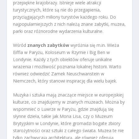
przepiękne krajobrazy. Istnieje wiele atrakcji
turystycznych, które są nie do przegapienia,
przyciągających miliony turystów każdego roku. Do
najpopularniejszych z nich należą znane zabytki, muzea,
parki oraz różnorodne wydarzenia kulturalne.
Wśród
znanych zabytków
wyróżnia się m.in. Wieża
Eiffla w Paryżu, Koloseum w Rzymie i Big Ben w
Londynie. Każdy z tych obiektów oferuje unikalne
wrażenia i możliwość poznania lokalnej historii. Warto
również odwiedzić Zamek Neuschwanstein w
Niemczech, który stanowi inspirację dla wielu bajek.
Muzyka i sztuka mają znaczące miejsce w europejskiej
kulturze, co znajdujemy w znanych muzeach. Można by
wspomnieć o Luwrze w Paryżu, gdzie znajdują się
słynne dzieła, takie jak Mona Lisa, czy o Muzeum
Brytyjskim w Londynie, które gromadzi bogate zbiory
starożytności oraz sztuki z całego świata. Muzea te nie
tylko zachwycają architekturą, ale również oferują